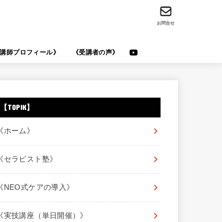
お問合せ
講師プロフィール》
《受講者の声》
【TOPIK】
《ホーム》
《セラピスト塾》
《NEO式ケアの導入》
《実技講座（単日開催）》