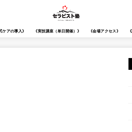
O式ケアの導入》
《実技講座（単日開催）》
《会場アクセス》
《