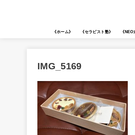
《ホーム》
《セラピスト塾》
《NE
IMG_5169