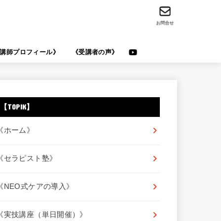
お問合せ
講師プロフィール》
《受講者の声》
【TOPIK】
《ホーム》
《セラピスト塾》
《NEO式ケアの導入》
《実技講座（単日開催）》