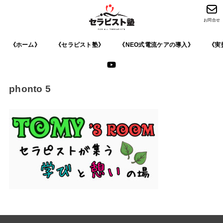
お問合せ
《ホーム》
《セラピスト塾》
《NEO式電流ケアの導入》
《実
phonto 5