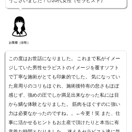
うございました！◎20代女性（セラピスト）
お客様（女性）
この度はお世話になりました。 これまで私がイメー
ジしていた男性セラピストのイメージを覆すソフト
で丁寧な施術がとても印象的でした。 気になってい
た肩周りのコリもほぐれ、施術後特有の怠さもほぼ
感じず、強めの圧でしか満足出来なかった私には目
から鱗な体験となりました。 筋肉をほぐすのに強い
力は必要なかったのですね。。←今更！笑 また、仕
事に活かせるヒントもお土産で頂けたりと本当に有
意義な時間となりました。 迷えるセラピスト達に気