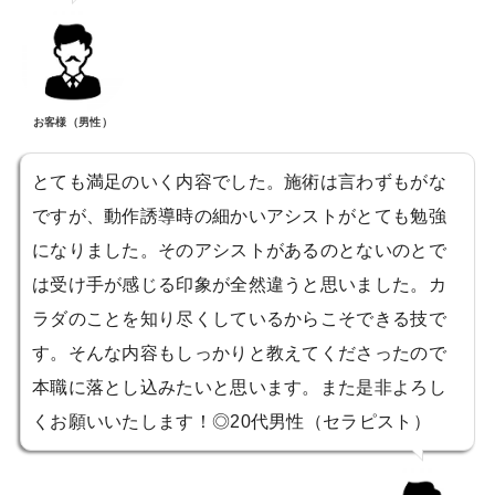
お客様（男性）
とても満足のいく内容でした。施術は言わずもがな
ですが、動作誘導時の細かいアシストがとても勉強
になりました。そのアシストがあるのとないのとで
は受け手が感じる印象が全然違うと思いました。カ
ラダのことを知り尽くしているからこそできる技で
す。そんな内容もしっかりと教えてくださったので
本職に落とし込みたいと思います。また是非よろし
くお願いいたします！◎20代男性（セラピスト）