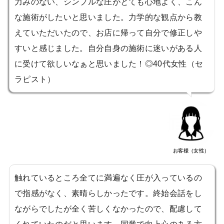
力みのない、シンプルな圧がとても心地よく、こん
な施術がしたいと思いました。力学的な観点から教
えていただいたので、お店に帰って自分で修正しや
すいと感じました。自分自身の施術に迷いがある人
に受けて欲しいなぁと思いました！◎40代女性（セ
ラピスト）
お客様（女性）
触れているところ全てに満遍なく圧が入っているの
で指感がなく、素晴らしかったです。終始会話をし
ながらでしたが全く苦しくなかったので、配慮して