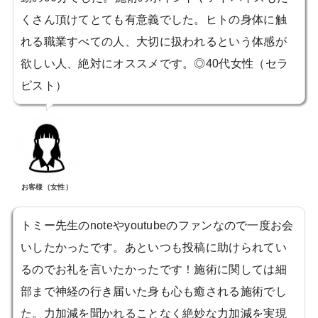
くさん頂けてとても有意義でした。ヒトの身体に触
れる職業すべての人、大切に扱われるという体感が
欲しい人、絶対にオススメです。◎40代女性（セラ
ピスト）
お客様（女性）
トミー先生のnoteやyoutubeのファンなので一度お会
いしたかったです。あといつも投稿に助けられてい
るのでお礼を言いたかったです！施術に関しては細
部まで神経の行き届いた身も心も癒される施術でし
た。力加減を聞かれることなく絶妙な力加減を実現