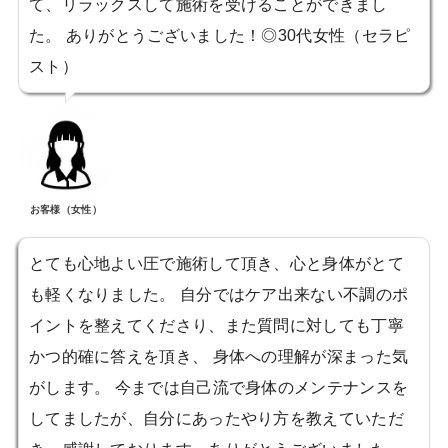
て、リラックスして施術を受けることができまし
た。 ありがとうございました！◎30代女性（セラピ
スト）
お客様（女性）
とても心地よい圧で施術して頂き、心と身体がとて
も軽くなりました。 自分ではケア出来ない不調のポ
イントを整えてくださり、また質問に対しても丁寧
かつ的確に答えを頂き、 身体への理解が深まった気
がします。 今までは自己流で身体のメンテナンスを
してましたが、自分にあったやり方を教えていただ