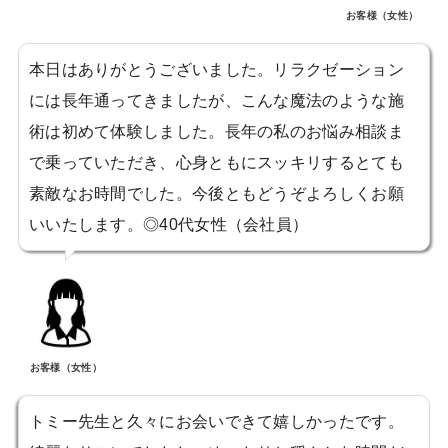
お客様（女性）
本日はありがとうございました。リラクゼーション
には長年通ってきましたが、こんな魔法のような施
術は初めて体験しました。長年の私のお悩み相談ま
で乗っていただき、心身ともにスッキリするとても
素敵なお時間でした。今後ともどうぞよろしくお願
いいたします。◎40代女性（会社員）
お客様（女性）
トミー先生と久々にお会いできて嬉しかったです。