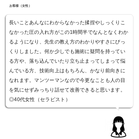
お客様（女性）
長いことあんなにわからなかった揉捏やしっくりこ
なかった圧の入れ方がこの1時間半でなんとなくわか
るようになり、先生の教え方のわかりやすさにびっ
くりしました。何か少しでも施術に疑問を持ってい
る方や、落ち込んでいたり立ち止まってしまって悩
んでいる方、技術向上はもちろん、かなり前向きに
なれます。マンツーマンなので今更なことも人の目
を気にせずみっちり話せて改善できると思います。
◎40代女性（セラピスト）