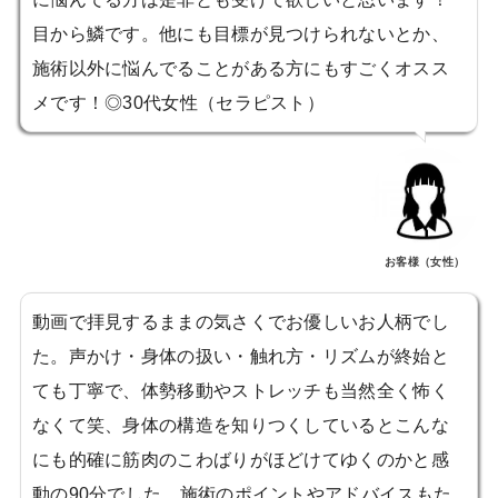
目から鱗です。他にも目標が見つけられないとか、
施術以外に悩んでることがある方にもすごくオスス
メです！◎30代女性（セラピスト）
お客様（女性）
動画で拝見するままの気さくでお優しいお人柄でし
た。声かけ・身体の扱い・触れ方・リズムが終始と
ても丁寧で、体勢移動やストレッチも当然全く怖く
なくて笑、身体の構造を知りつくしているとこんな
にも的確に筋肉のこわばりがほどけてゆくのかと感
動の90分でした。施術のポイントやアドバイスもた