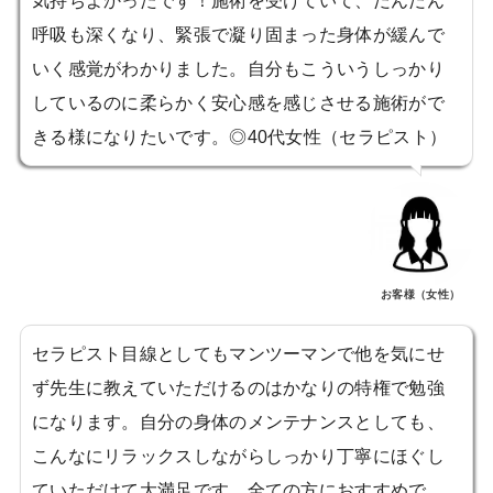
気持ちよかったです！施術を受けていて、だんだん
呼吸も深くなり、緊張で凝り固まった身体が緩んで
いく感覚がわかりました。自分もこういうしっかり
しているのに柔らかく安心感を感じさせる施術がで
きる様になりたいです。◎40代女性（セラピスト）
お客様（女性）
セラピスト目線としてもマンツーマンで他を気にせ
ず先生に教えていただけるのはかなりの特権で勉強
になります。自分の身体のメンテナンスとしても、
こんなにリラックスしながらしっかり丁寧にほぐし
ていただけて大満足です。全ての方におすすめで