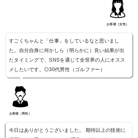
お客様（女性）
すごくちゃんと「仕事」をしているなと思いまし
た。自分自身に何かしら（明らかに）良い結果が出
たタイミングで、SNSを通じて全世界の人にオスス
メしたいです。◎30代男性（ゴルファー）
お客様（男性）
今日はありがとうございました。 期待以上の技術に