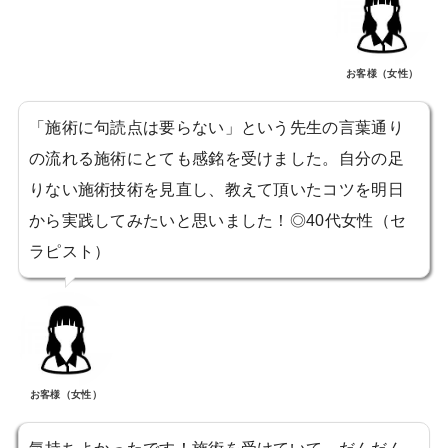
お客様（女性）
「施術に句読点は要らない」という先生の言葉通り
の流れる施術にとても感銘を受けました。自分の足
りない施術技術を見直し、教えて頂いたコツを明日
から実践してみたいと思いました！◎40代女性（セ
ラピスト）
お客様（女性）