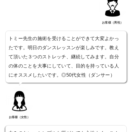
お客様（男性）
トミー先生の施術を受けることができて大変よかっ
たです。明日のダンスレッスンが楽しみです。教え
て頂いた３つのストレッチ、継続してみます。自分
の体のことを大事にしていて、目的を持っている人
にオススメしたいです。◎50代女性（ダンサー）
お客様（女性）