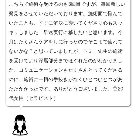
こちらで施術を受けるのも3回目ですが、毎回新しい
発見をさせていただいております。施術面で悩んで
いたことも、すぐに解決に導いてくださり心もスッ
キリしました！早速実行に移したいと思います。今
月はたくさんケアをしに行ったのでそこまで疲れて
ないかな？と思っていましたが、トミー先生の施術
を受けてより深層部分までほぐれたのがわかりまし
た。コミュニケーションもたくさんとってくださる
のに、施術に一切の手抜きがなくひとつひとつがあ
たたかかったです。ありがとうございました。◎20
代女性（セラピスト）